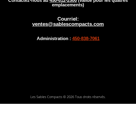
Contactez-nous au
450-612-2500
(valide pour les quatres
emplacements)
Courriel:
ventes@sablescompacts.com
Administration :
450-838-7061
Les Sables Compacts © 2026 Tous droits réservés.